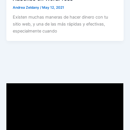
Andrea Zeldany
/
May 12, 2021
Existen muchas maneras de hacer dinero con tu
sitio web, y una de las más rápidas y efectivas,
especialmente cuando