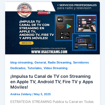
,
,
,
blog-streaming
General
Radio Streaming
Servidores
,
,
Dedicados
Tutoriales
Video Streaming
¡Impulsa tu Canal de TV con Streaming
en Apple TV, Android TV, Fire TV y Apps
Móviles!
Andrea Zeldany
/
May 5, 2025
ESTRATEGIA STREAMING Publica tu Canal en Todas