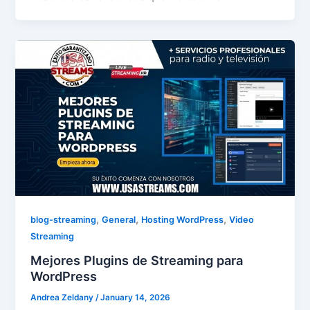
,
,
,
blog-streaming
General
Hosting WordPress
Video
Streaming
Mejores Plugins de Streaming para
WordPress
Andrea Zeldany
/
January 14, 2026