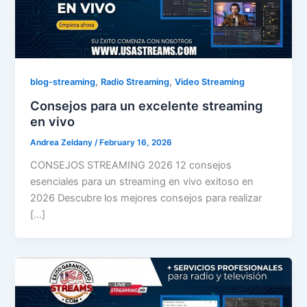
,
,
blog-streaming
Radio Streaming
Video Streaming
Consejos para un excelente streaming
en vivo
Andrea Zeldany
/
February 16, 2026
CONSEJOS STREAMING 2026 12 consejos
esenciales para un streaming en vivo exitoso en
2026 Descubre los mejores consejos para realizar
[…]