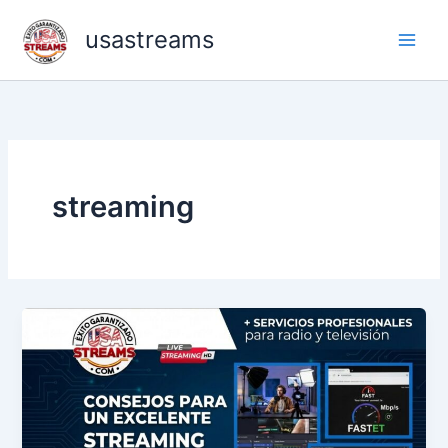
Skip
usastreams
to
content
streaming