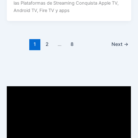
las Plataformas de Streaming Conquista Apple TV,
Android TV, Fire TV y apps
1
2
…
8
Next
→