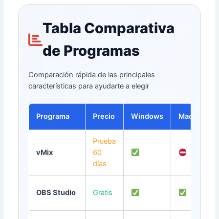
Tabla Comparativa
de Programas
Comparación rápida de las principales
características para ayudarte a elegir
Programa
Precio
Windows
Mac
Li
Prueba
vMix
60
días
OBS Studio
Gratis