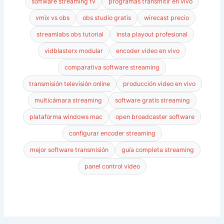
software streaming tv
programas transmitir en vivo
vmix vs obs
obs studio gratis
wirecast precio
streamlabs obs tutorial
insta playout profesional
vidblasterx modular
encoder video en vivo
comparativa software streaming
transmisión televisión online
producción video en vivo
multicámara streaming
software gratis streaming
plataforma windows mac
open broadcaster software
configurar encoder streaming
mejor software transmisión
guía completa streaming
panel control video