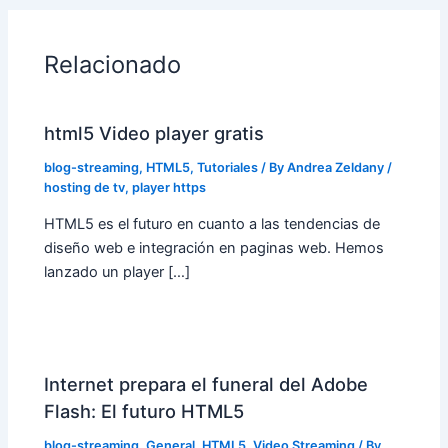
Relacionado
html5 Video player gratis
blog-streaming
,
HTML5
,
Tutoriales
/ By
Andrea Zeldany
/
hosting de tv
,
player https
HTML5 es el futuro en cuanto a las tendencias de
diseño web e integración en paginas web. Hemos
lanzado un player […]
Internet prepara el funeral del Adobe
Flash: El futuro HTML5
blog-streaming
,
General
,
HTML5
,
Video Streaming
/ By