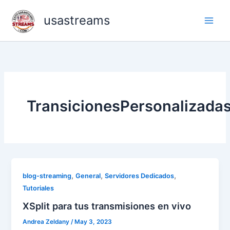
Skip
usastreams
to
content
TransicionesPersonalizada
,
,
,
blog-streaming
General
Servidores Dedicados
Tutoriales
XSplit para tus transmisiones en vivo
Andrea Zeldany
/
May 3, 2023