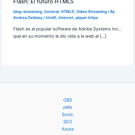
Flash: El futuro HTML5
blog-streaming
,
General
,
HTML5
,
Video Streaming
/ By
Andrea Zeldany
/
html5
,
internet
,
player https
Flash es el popular software de Adobe Systems Inc.,
que en su momento le dio vida a la web al […]
OBS
vMix
Sonic
SEO
Azura