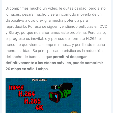
Si comprimes mucho un vídeo, le quitas calidad; pero si no
lo haces, pesará mucho y será incómodo moverlo de un
dispositivo a otro o exigirá mucha potencia para
reproducirlo. Por eso se siguen vendiendo películas en DVD
y Bluray, porque nos ahorramos este problema. Pero claro,
el progreso es inevitable y por eso del formato H.265, el
heredero que viene a comprimir más… y perdiendo mucha
menos calidad. Su principal característica es la reducción
del ancho de banda, lo que
permitirá despegar
definitivamente a los vídeos móviles, puede comprimir
20 mbps en sólo 1 mbps.