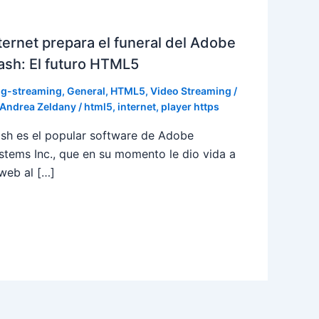
ternet prepara el funeral del Adobe
ash: El futuro HTML5
og-streaming
,
General
,
HTML5
,
Video Streaming
/
Andrea Zeldany
/
html5
,
internet
,
player https
ash es el popular software de Adobe
stems Inc., que en su momento le dio vida a
 web al […]