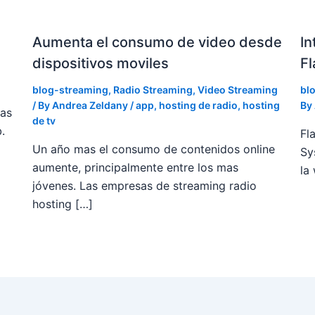
Aumenta el consumo de video desde
In
dispositivos moviles
Fl
blog-streaming
,
Radio Streaming
,
Video Streaming
bl
/ By
Andrea Zeldany
/
app
,
hosting de radio
,
hosting
By
ias
de tv
.
Fl
Un año mas el consumo de contenidos online
Sy
aumente, principalmente entre los mas
la
jóvenes. Las empresas de streaming radio
hosting […]