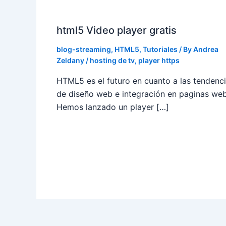
html5 Video player gratis
blog-streaming
,
HTML5
,
Tutoriales
/ By
Andrea
Zeldany
/
hosting de tv
,
player https
HTML5 es el futuro en cuanto a las tendenc
de diseño web e integración en paginas web
Hemos lanzado un player […]