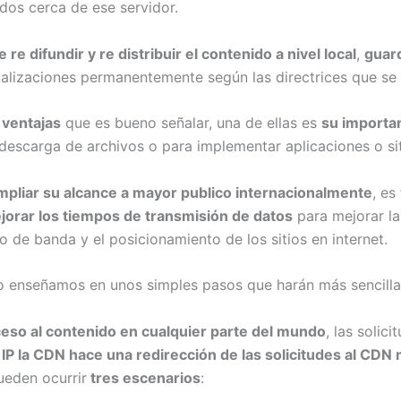
udos cerca de ese servidor.
e difundir y re distribuir el contenido a nivel local
,
guar
ualizaciones permanentemente según las directrices que se
 ventajas
que es bueno señalar, una de ellas es
su importan
 descarga de archivos o para implementar aplicaciones o si
pliar su alcance a mayor publico internacionalmente
, es
ejorar los tiempos de transmisión de datos
para mejorar la
de banda y el posicionamiento de los sitios en internet.
 lo enseñamos en unos simples pasos que harán más sencilla
ceso al contenido en cualquier parte del mundo
, las solic
a IP la CDN hace una redirección de las solicitudes al CDN 
ueden ocurrir
tres escenarios
: