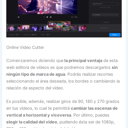
Online Video Cutter
Comenzaremos diciendo que
la principal ventaja
de esta
web editora de vídeos es que podremos descargarlos
sin
ningún tipo de marca de agua
. Podrás realizar recortes
seleccionando el área deseada, los bordes o cambiando la
relación de aspecto del vídeo.
Es posible, además, realizar giros de 90, 180 y 270 grados
en tus vídeos, lo cual te permitirá
cambiar las escenas de
vertical a horizontal y viceversa
. Por último, puedes
elegir la calidad del vídeo
, pudiendo ésta ser de 1080p,