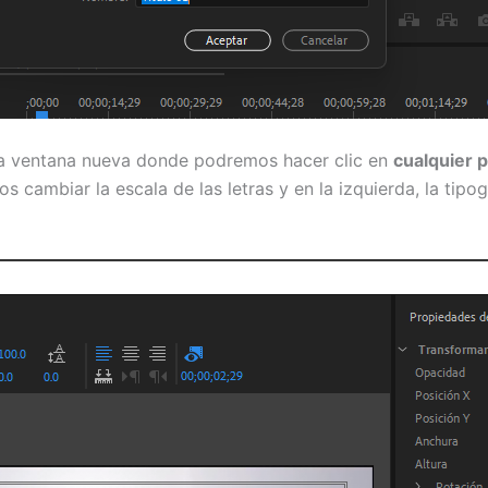
a ventana nueva donde podremos hacer clic en
cualquier p
s cambiar la escala de las letras y en la izquierda, la ti