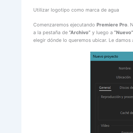
Utilizar logotipo como marca de agua
Comenzaremos ejecutando
Premiere Pro
. 
a la pestaña de
“Archivo”
y luego a
“Nuevo
elegir dónde lo queremos ubicar. Le damos 