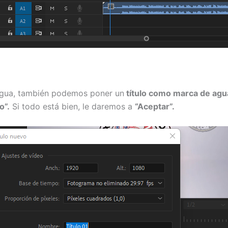
gua, también podemos poner un
título como marca de agu
o”.
Si todo está bien, le daremos a
“Aceptar”.