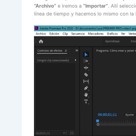
“Archivo”
e iremos a
“Importar”
. Allí sele
línea de tiempo y hacemos lo mismo con la 