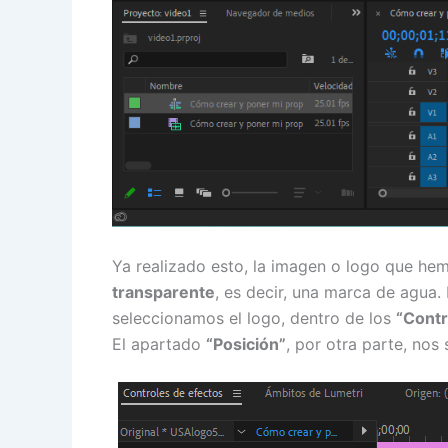
Ya realizado esto, la imagen o logo que he
transparente
, es decir, una marca de agua.
seleccionamos el logo, dentro de los
“Contr
El apartado
“Posición”
, por otra parte, nos