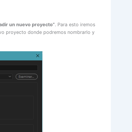
dir un nuevo proyecto”
. Para esto iremos
nuevo proyecto donde podremos nombrarlo y