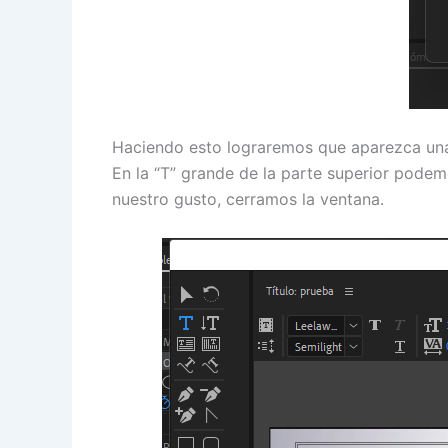
Haciendo esto lograremos que aparezca un
En la “T” grande de la parte superior podemo
nuestro gusto, cerramos la ventana.