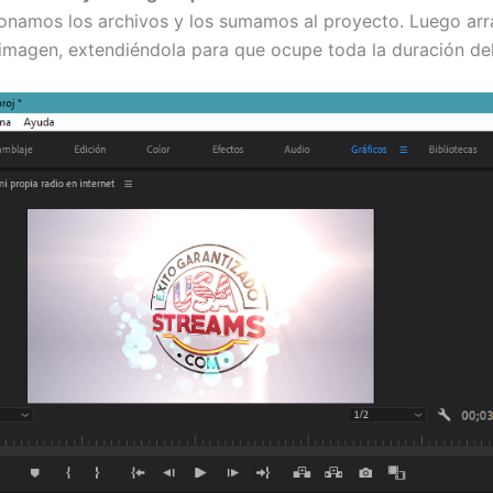
ccionamos los archivos y los sumamos al proyecto. Luego arr
imagen, extendiéndola para que ocupe toda la duración del