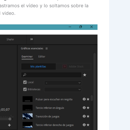
astramos el vídeo y lo soltamos sobre la
 video.