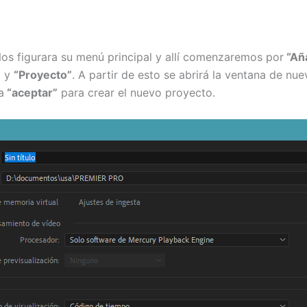
Nos figurara su menú principal y allí comenzaremos por
“Aña
”
y
“Proyecto”
. A partir de esto se abrirá la ventana de 
a
“aceptar”
para crear el nuevo proyecto.