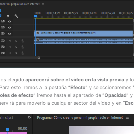
mos elegido
aparecerá sobre el video en la vista previa
y l
 Para esto iremos a la pestaña
“Efecto”
y seleccionaremos
oles de efecto”
iremos hasta el apartado de
“Opacidad”
y 
 servirá para moverlo a cualquier sector del vídeo y en
“Esc