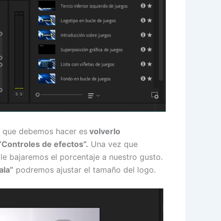
o que debemos hacer es
volverlo
“Controles de efectos”.
Una vez que
le bajaremos el porcentaje a nuestro gusto.
ala”
podremos ajustar el tamaño del logo.