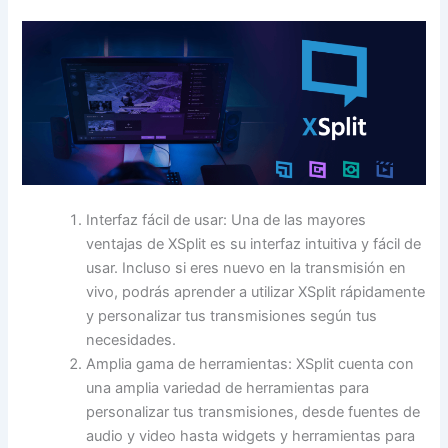
Interfaz fácil de usar: Una de las mayores
ventajas de XSplit es su interfaz intuitiva y fácil de
usar. Incluso si eres nuevo en la transmisión en
vivo, podrás aprender a utilizar XSplit rápidamente
y personalizar tus transmisiones según tus
necesidades.
Amplia gama de herramientas: XSplit cuenta con
una amplia variedad de herramientas para
personalizar tus transmisiones, desde fuentes de
audio y video hasta widgets y herramientas para