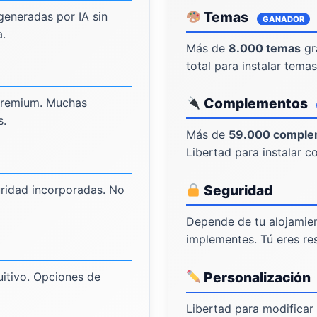
Temas
eneradas por IA sin
GANADOR
.
Más de
8.000 temas
gr
total para instalar tema
Complementos
 premium. Muchas
s.
Más de
59.000 comple
Libertad para instalar 
Seguridad
ridad incorporadas. No
Depende de tu alojamie
implementes. Tú eres re
Personalización
tuitivo. Opciones de
Libertad para modificar 