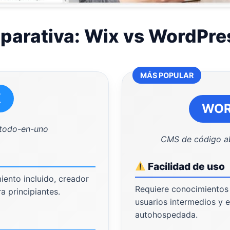
arativa: Wix vs WordPre
MÁS POPULAR
X
WOR
 todo-en-uno
CMS de código a
Facilidad de uso
miento incluido, creador
Requiere conocimientos 
ra principiantes.
usuarios intermedios y 
autohospedada.