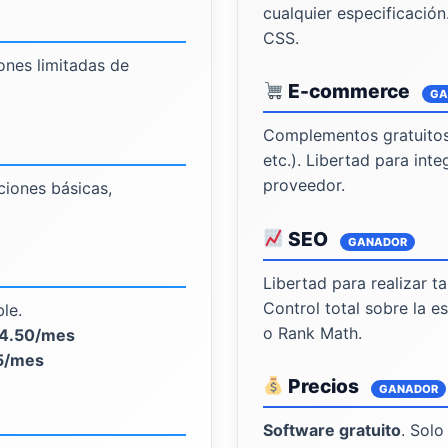
cualquier especificación
CSS.
ones limitadas de
E-commerce
GA
Complementos gratuito
etc.). Libertad para int
proveedor.
iones básicas,
SEO
GANADOR
Libertad para realizar 
Control total sobre la e
le.
o Rank Math.
24.50/mes
5/mes
Precios
GANADOR
Software gratuito
. Solo