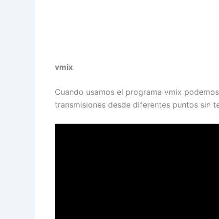
vmix
Cuando usamos el programa vmix podemo
transmisiones desde diferentes puntos sin te