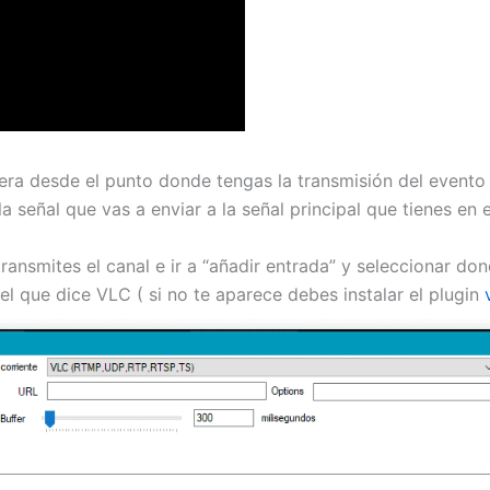
enera desde el punto donde tengas la transmisión del even
a señal que vas a enviar a la señal principal que tienes en e
 transmites el canal e ir a “añadir entrada” y seleccionar 
el que dice VLC ( si no te aparece debes instalar el plugin