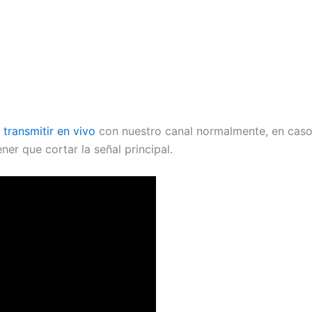
s
transmitir en vivo
con nuestro canal normalmente, en cas
ner que cortar la señal principal.