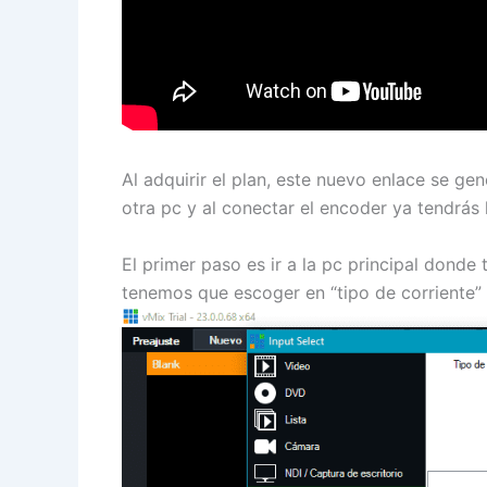
Al adquirir el plan, este nuevo enlace se g
otra pc y al conectar el encoder ya tendrás l
El primer paso es ir a la pc principal donde
tenemos que escoger en “tipo de corriente” 