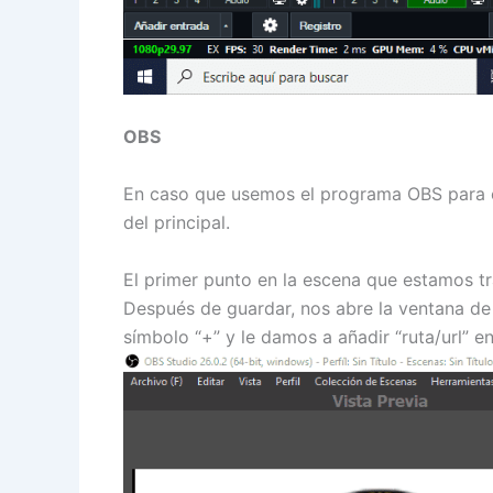
OBS
En caso que usemos el programa OBS para el 
del principal.
El primer punto en la escena que estamos tr
Después de guardar, nos abre la ventana de 
símbolo “+” y le damos a añadir “ruta/url” 