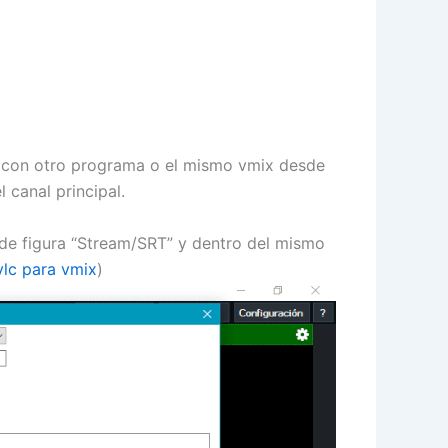
to con otro programa o el mismo vmix desde
l canal principal.
donde figura “Stream/SRT” y dentro del mismo
vlc para vmix
)