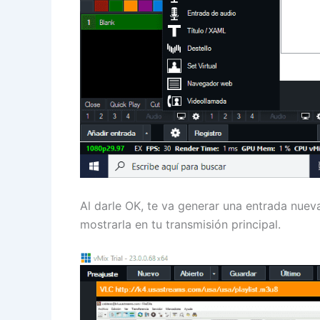
Al darle OK, te va generar una entrada nuev
mostrarla en tu transmisión principal.