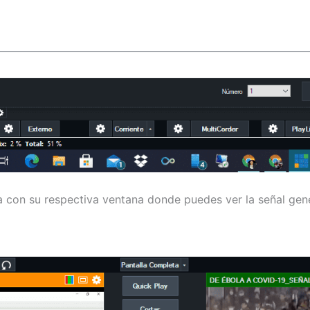
a con su respectiva ventana donde puedes ver la señal gen