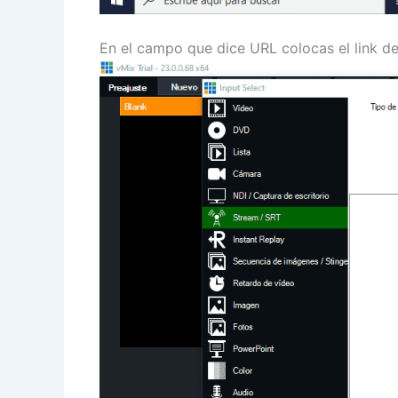
En el campo que dice URL colocas el link d