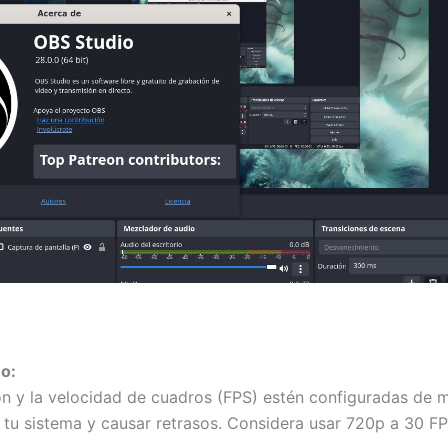
o:
ón y la velocidad de cuadros (FPS) estén configuradas de 
tu sistema y causar retrasos. Considera usar 720p a 30 FP