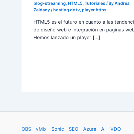
blog-streaming
,
HTML5
,
Tutoriales
/ By
Andrea
Zeldany
/
hosting de tv
,
player https
HTML5 es el futuro en cuanto a las tendenc
de diseño web e integración en paginas web
Hemos lanzado un player […]
OBS
vMix
Sonic
SEO
Azura
AI
VDO