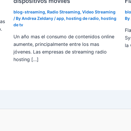
dispositivos moviles
Fl
blog-streaming
,
Radio Streaming
,
Video Streaming
bl
/ By
Andrea Zeldany
/
app
,
hosting de radio
,
hosting
By
ias
de tv
.
Fl
Un año mas el consumo de contenidos online
Sy
aumente, principalmente entre los mas
la
jóvenes. Las empresas de streaming radio
hosting […]