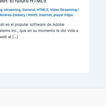
ash: El futuro HTML5
og-streaming
,
General
,
HTML5
,
Video Streaming
/
Andrea Zeldany
/
html5
,
internet
,
player https
ash es el popular software de Adobe
stems Inc., que en su momento le dio vida a
 web al […]