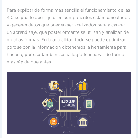
Para explicar de forma más sencilla el funcionamiento de las
4.0 se puede decir que: los componentes están conectados
y generan datos que pueden ser analizados para alcanzar
un aprendizaje, que posteriormente se utilizan y analizan de
muchas formas. En la actualidad todo se puede optimizar
porque con la información obtenemos la herramienta para
hacerlo, por eso también se ha logrado innovar de forma
más rápida que antes.