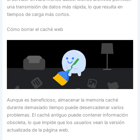
una transmisión de datos más rápida, lo que resulta en
tiempos de carga más cortos.
Cómo borrar el caché web
Aunque es beneficioso, almacenar la memoria caché
durante demasiado tiempo puede desencadenar varios
problemas. El caché antiguo puede contener información
obsoleta, lo que impide que los usuarios vean la versión
actualizada de la página web.