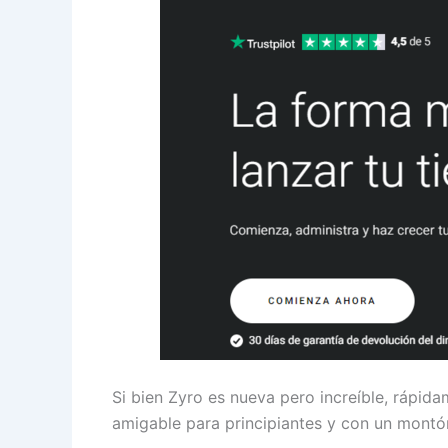
Si bien Zyro es nueva pero increíble, rápid
amigable para principiantes y con un montón