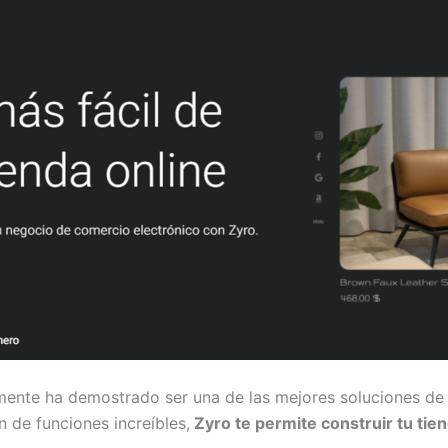
amente ha demostrado ser una de las mejores soluciones de
 de funciones increíbles,
Zyro te permite construir tu tie