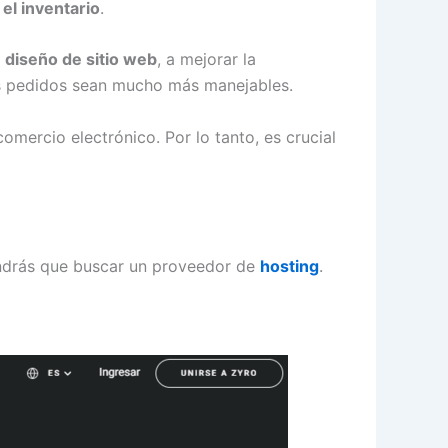
 el inventario
.
n
diseño de sitio web
, a mejorar la
los pedidos sean mucho más manejables.
omercio electrónico. Por lo tanto, es crucial
endrás que buscar un proveedor de
hosting
.