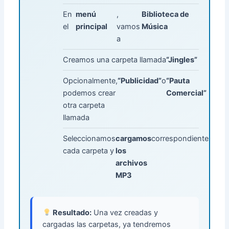
En
menú
,
Biblioteca de
el
principal
vamos
Música
a
Creamos una carpeta llamada
“Jingles”
Opcionalmente,
“Publicidad”
o
“Pauta
podemos crear
Comercial”
otra carpeta
llamada
Seleccionamos
cargamos
correspondientes
cada carpeta y
los
archivos
MP3
Resultado:
Una vez creadas y
cargadas las carpetas, ya tendremos