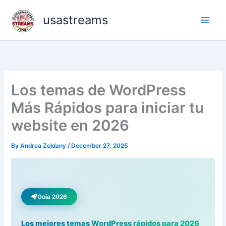
Skip
usastreams
to
content
Los temas de WordPress
Más Rápidos para iniciar tu
website en 2026
By
Andrea Zeldany
/
December 27, 2025
Guía 2026
Los mejores temas WordPress rápidos para 2026