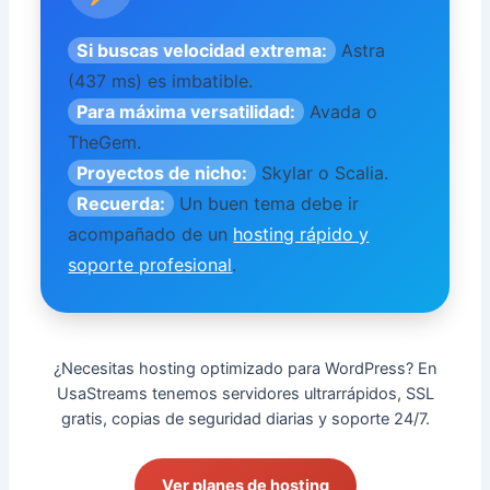
Si buscas velocidad extrema:
Astra
(437 ms) es imbatible.
Para máxima versatilidad:
Avada o
TheGem.
Proyectos de nicho:
Skylar o Scalia.
Recuerda:
Un buen tema debe ir
acompañado de un
hosting rápido y
soporte profesional
.
¿Necesitas hosting optimizado para WordPress? En
UsaStreams tenemos servidores ultrarrápidos, SSL
gratis, copias de seguridad diarias y soporte 24/7.
Ver planes de hosting