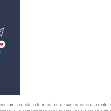
 freemium se destaca lo moderno de sus botones que realme
sado, si lo comparamos con Scriples Social Sharing a niv