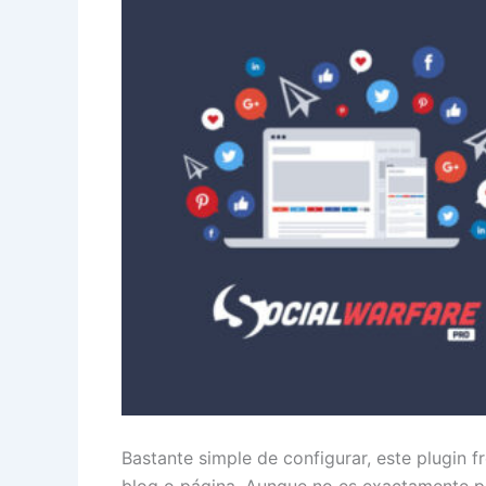
Bastante simple de configurar, este plugin
blog o página. Aunque no es exactamente pe