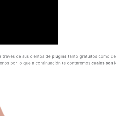
a través de sus cientos de
plugins
tanto gratuitos como de
enos por lo que a continuación te contaremos
cuales son l