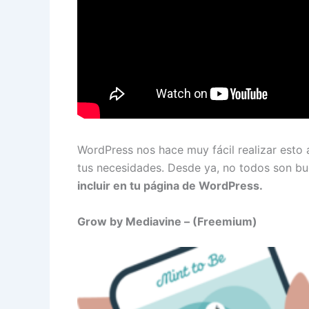
WordPress nos hace muy fácil realizar esto 
tus necesidades. Desde ya, no todos son bu
incluir en tu página de WordPress.
Grow by Mediavine – (Freemium)