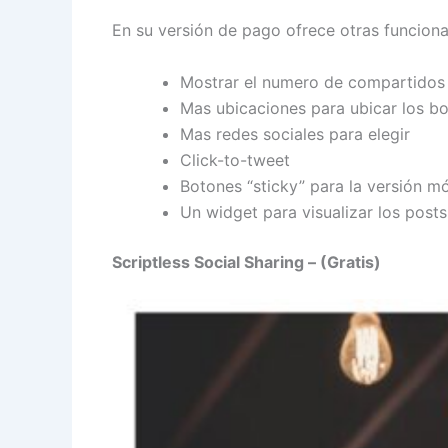
En su versión de pago ofrece otras funciona
Mostrar el numero de compartidos s
Mas ubicaciones para ubicar los 
Mas redes sociales para elegir
Click-to-tweet
Botones “sticky” para la versión mó
Un widget para visualizar los pos
Scriptless Social Sharing – (Gratis)