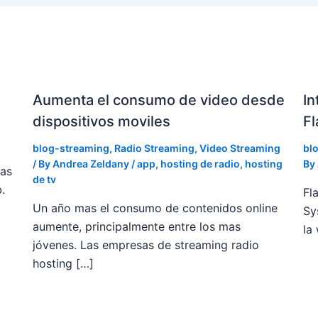
Aumenta el consumo de video desde
In
dispositivos moviles
Fl
blog-streaming
,
Radio Streaming
,
Video Streaming
bl
/ By
Andrea Zeldany
/
app
,
hosting de radio
,
hosting
By
ias
de tv
.
Fl
Un año mas el consumo de contenidos online
Sy
aumente, principalmente entre los mas
la
jóvenes. Las empresas de streaming radio
hosting […]