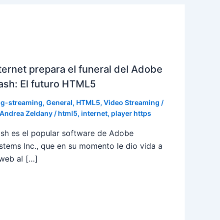
ternet prepara el funeral del Adobe
ash: El futuro HTML5
og-streaming
,
General
,
HTML5
,
Video Streaming
/
Andrea Zeldany
/
html5
,
internet
,
player https
ash es el popular software de Adobe
stems Inc., que en su momento le dio vida a
 web al […]