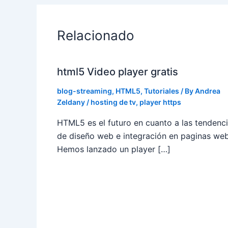
Relacionado
html5 Video player gratis
blog-streaming
,
HTML5
,
Tutoriales
/ By
Andrea
Zeldany
/
hosting de tv
,
player https
HTML5 es el futuro en cuanto a las tendenc
de diseño web e integración en paginas web
Hemos lanzado un player […]