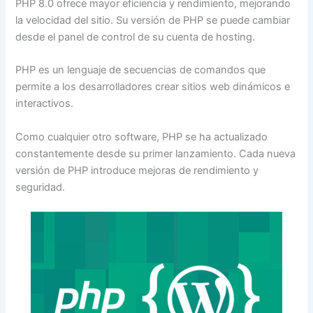
PHP 8.0 ofrece mayor eficiencia y rendimiento, mejorando
la velocidad del sitio. Su versión de PHP se puede cambiar
desde el panel de control de su cuenta de hosting.
PHP es un lenguaje de secuencias de comandos que
permite a los desarrolladores crear sitios web dinámicos e
interactivos.
Como cualquier otro software, PHP se ha actualizado
constantemente desde su primer lanzamiento. Cada nueva
versión de PHP introduce mejoras de rendimiento y
seguridad.