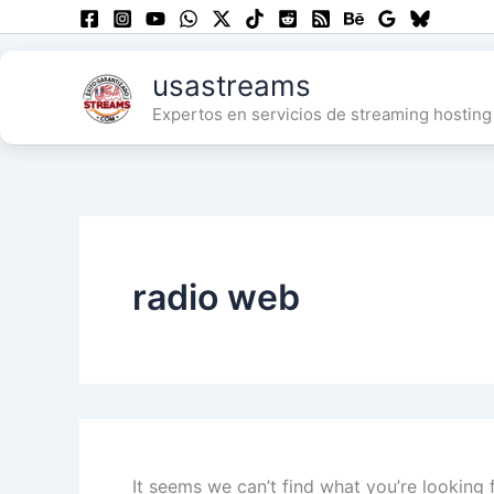
Skip
to
content
usastreams
Expertos en servicios de streaming hosting 
radio web
It seems we can’t find what you’re looking 