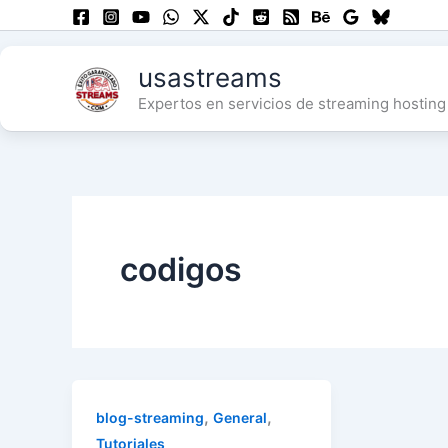
Skip
to
content
usastreams
Expertos en servicios de streaming hosting 
codigos
,
,
blog-streaming
General
Tutoriales