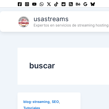
Skip
to
content
usastreams
Expertos en servicios de streaming hosting 
buscar
,
,
blog-streaming
SEO
Tutoriales