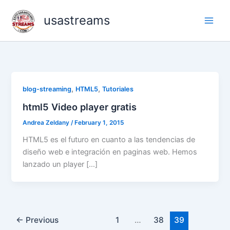
Skip
usastreams
to
content
,
,
blog-streaming
HTML5
Tutoriales
html5 Video player gratis
Andrea Zeldany
/
February 1, 2015
HTML5 es el futuro en cuanto a las tendencias de
diseño web e integración en paginas web. Hemos
lanzado un player […]
←
Previous
1
…
38
39