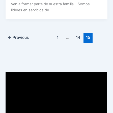
ven a formar parte de nuestra familia. Somos
lideres en servicios de
←
Previous
1
…
14
15