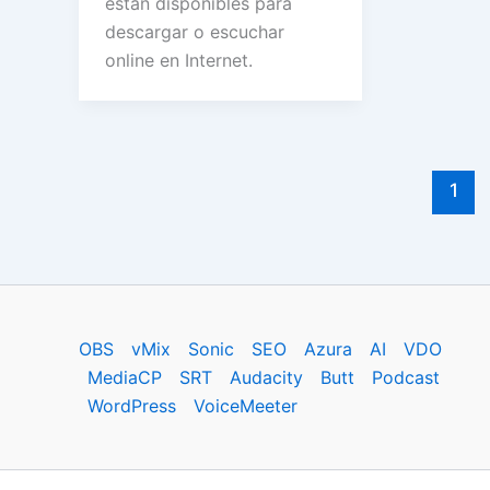
están disponibles para
descargar o escuchar
online en Internet.
1
OBS
vMix
Sonic
SEO
Azura
AI
VDO
MediaCP
SRT
Audacity
Butt
Podcast
WordPress
VoiceMeeter