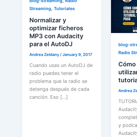
,
blog-streaming
Radio
,
Streaming
Tutoriales
Normalizar y
optimizar ficheros
MP3 con Audacity
para el AutoDJ
blog-st
Radio St
Andrea Zeldany
/
January 9, 2017
Cómo 
Cuando usas un AutoDJ de
utiliz
radio puedes tener el
tutori
problema que la radio se
detenga después de cada
Andrea Z
canción. Eso […]
TUTORI
Audacit
complet
y podca
Audacit