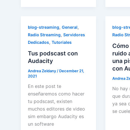
,
,
blog-streaming
General
blog-st
,
Radio Streaming
Servidores
Radio St
,
Dedicados
Tutoriales
Cómo e
Tus podscast con
ruido
Audacity
una pi
con A
Andrea Zeldany
/
December 21,
2021
Andrea Z
En este post te
No hay 
enseñaremos como hacer
que dur
tu podscast, existen
ya sea 
muchos editores de video
se cuele
sim embargo Audacity es
un software