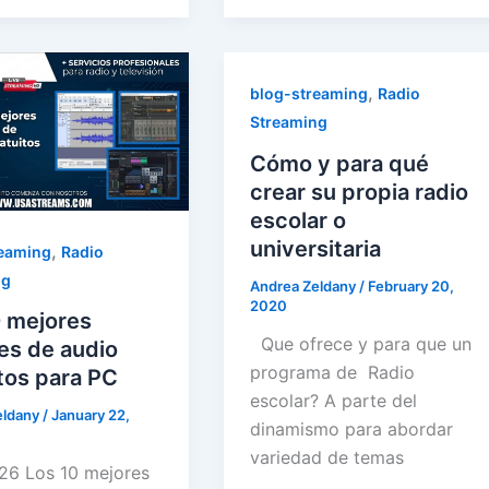
,
blog-streaming
Radio
Streaming
Cómo y para qué
crear su propia radio
escolar o
universitaria
,
reaming
Radio
ng
Andrea Zeldany
/
February 20,
2020
0 mejores
Que ofrece y para que un
es de audio
programa de Radio
tos para PC
escolar? A parte del
eldany
/
January 22,
dinamismo para abordar
variedad de temas
26 Los 10 mejores