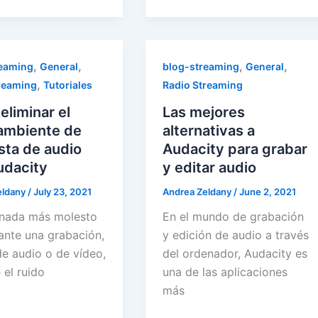
,
,
,
,
reaming
General
blog-streaming
General
,
reaming
Tutoriales
Radio Streaming
liminar el
Las mejores
 ambiente de
alternativas a
sta de audio
Audacity para grabar
udacity
y editar audio
eldany
/
July 23, 2021
Andrea Zeldany
/
June 2, 2021
nada más molesto
En el mundo de grabación
ante una grabación,
y edición de audio a través
de audio o de vídeo,
del ordenador, Audacity es
 el ruido
una de las aplicaciones
más