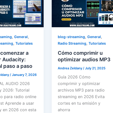
,
,
,
,
reaming
General
blog-streaming
General
,
,
reaming
Tutoriales
Radio Streaming
Tutoriales
comenzar a
Cómo comprimir u
ar Audacity:
optimizar audios MP3
al paso a paso
Andrea Zeldany
/
July 21, 2025
eldany
/
January 7, 2026
Guía 2026 Cómo
AL AUDIO 2026
comprimir y optimizar
y 2026: Tutorial
archivos MP3 para radio
o para radio online
streaming en 2026 Evita
st Aprende a usar
cortes en tu emisión y
y en 2026 con esta
ahorra