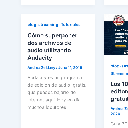
,
blog-streaming
Tutoriales
Cómo superponer
dos archivos de
audio utilizando
Audacity
blog-st
Andrea Zeldany
/
June 11, 2016
Streami
Audacity es un programa
Los 1
de edición de audio, gratis,
editor
que puedes bajarlo de
gratui
internet aquí. Hoy en día
muchos locutores
Andrea Z
2026
Guía 20