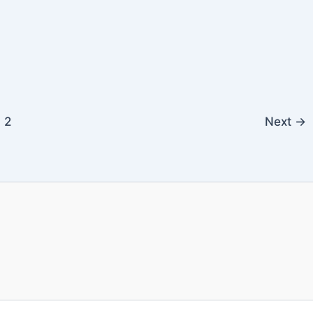
2
Next
→