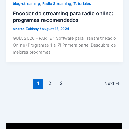
,
,
blog-streaming
Radio Streaming
Tutoriales
Encoder de streaming para radio online:
programas recomendados
Andrea Zeldany
/
August 15, 2024
GUÍA 2026 – PARTE 1 Software para Transmitir Radio
Online (Programas 1 al 7) Primera parte: Descubre los
mejores programas
1
2
3
Next
→