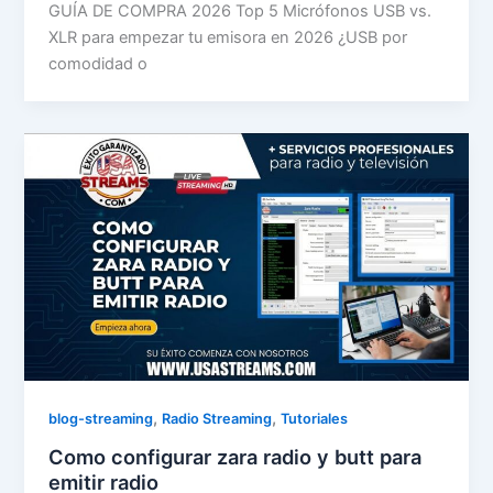
GUÍA DE COMPRA 2026 Top 5 Micrófonos USB vs.
XLR para empezar tu emisora en 2026 ¿USB por
comodidad o
,
,
blog-streaming
Radio Streaming
Tutoriales
Como configurar zara radio y butt para
emitir radio