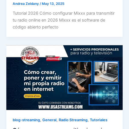
Andrea Zeldany
/
May 13, 2025
Tutorial 2026 Cómo configurar Mixxx para transmitir
tu radio online en 2026 Mixxx es el software de
código abierto perfecto
,
,
,
blog-streaming
General
Radio Streaming
Tutoriales