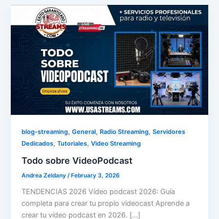
,
,
,
blog-streaming
General
Radio Streaming
Servidores
,
,
Dedicados
Tutoriales
Video Streaming
Todo sobre VideoPodcast
Andrea Zeldany
/
February 3, 2026
TENDENCIAS 2026 Vídeo podcast 2026: Guía
completa para crear tu propio videocast Aprende a
crear tu vídeo podcast en 2026. […]